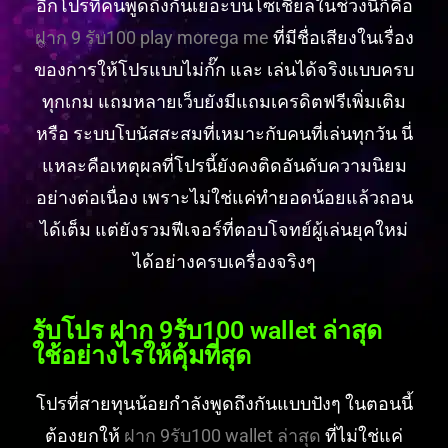
อีกโปรที่คนพูดถึงกันเยอะบนโซเชียลในช่วงนี้ก็คือ
ฝาก 9 รับ100 play morega me
ที่มีชื่อเสียงในเรื่อง
ของการให้โปรแบบไม่กั๊ก และ เล่นได้จริงแบบครบ
ทุกเกม แถมหลายเว็บยังมีแถมเครดิตฟรีเพิ่มเติม
หรือ ระบบโบนัสสะสมที่เหมาะกับคนที่เล่นทุกวัน นี่
แหละคือเหตุผลที่โปรนี้ยังคงติดอันดับความนิยม
อย่างต่อเนื่อง เพราะไม่ใช่แค่ทำยอดน้อยแล้วถอน
ได้เต็ม แต่ยังรวมฟีเจอร์ที่ตอบโจทย์ผู้เล่นยุคใหม่
ได้อย่างครบเครื่องจริงๆ
รับโปร ฝาก 9รับ100 wallet ล่าสุด
ใช้อย่างไรให้คุ้มที่สุด
โปรที่สายทุนน้อยกำลังพูดถึงกันแบบปังๆ ในตอนนี้
ต้องยกให้
ฝาก 9รับ100 wallet ล่าสุด
ที่ไม่ใช่แค่