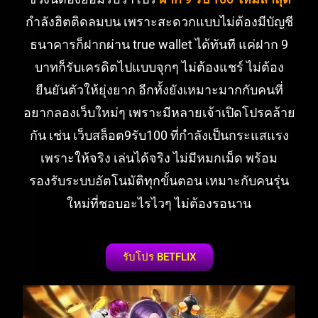
กำลังฮิตติดลมบน เพราะสะดวกแบบไม่ต้องมีบัญชี
ธนาคารก็ฝากผ่าน true wallet ได้ทันที แค่ฝาก 9
บาทก็รับเครดิตไปแบบจุกๆ ไม่ต้องแชร์ ไม่ต้อง
ยืนยันตัวให้ยุ่งยาก อีกทั้งยังเหมาะมากกับคนที่
อยากลองเว็บใหม่ๆ เพราะมีหลายเจ้าเปิดโปรคล้าย
กัน เช่น เว็บสล็อต9รับ100 ที่กำลังเป็นกระแสแรง
เพราะให้จริง เล่นได้จริง ไม่มีหมกเม็ด พร้อม
รองรับระบบอัตโนมัติทุกขั้นตอน เหมาะกับคนรุ่น
ใหม่ที่ชอบอะไรไวๆ ไม่ต้องรอนาน
รับโปร BETFLIX