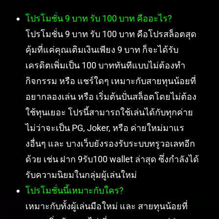
โปรโมชั่น 9 บาท รับ 100 บาท คืออะไร?
โปรโมชั่น 9 บาท รับ 100 บาท คือโปรสล็อตสุด
คุ้มที่แค่คุณเติมเงินเพียง 9 บาท ก็จะได้รับ
เครดิตเพิ่มเป็น 100 บาททันทีแบบไม่ต้องทำ
กิจกรรม หรือ แชร์ใดๆ เหมาะกับสายทุนน้อยที่
อยากลองเล่น หรือ เริ่มต้นปั่นสล็อตโดยไม่ต้อง
ใช้ทุนเยอะ โปรนี้สามารถใช้เล่นได้กับทุกค่าย
ไม่ว่าจะเป็น PG, Joker, หรือ ค่ายใหม่มาแร
งอื่นๆ และ บางเว็บยังรองรับระบบทรูวอเลทอีก
ด้วย เช่น ฝาก 9รับ100 wallet ล่าสุด ซึ่งกำลังได้
รับความนิยมในกลุ่มผู้เล่นใหม่
โปรโมชั่นนี้เหมาะกับใคร?
เหมาะกับทั้งผู้เล่นมือใหม่ และ สายทุนน้อยที่