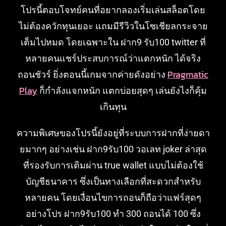
โปรนี้ตอบโจทย์คนที่อยากลองเริ่มเล่นสล็อตโดย
ไม่ต้องควักทุนเยอะ แถมมีรีวิวในโซเชียลกระจาย
เต็มไปหมด โดยเฉพาะใน ฝาก9 รับ100 twitter ที่
หลายคนแชร์ประสบการณ์ว่าแตกหนัก ได้จริง
Pragmatic
ถอนชัวร์ ยิ่งตอนนี้เกมจากค่ายดังอย่าง
Play
ก็กำลังแจกหนัก แตกบ่อยสุดๆ เล่นยังไงก็คุ้ม
เกินทุน
ความพิเศษของโปรนี้ยังอยู่ที่ระบบการฝากที่ง่ายดา
ยมากๆ อย่างเช่น ฝาก9รับ100 วอเลท joker ล่าสุด
ที่รองรับการเติมผ่าน true wallet แบบไม่ต้องใช้
บัญชีธนาคาร ซึ่งเป็นทางเลือกที่สะดวกสำหรับ
หลายคน โดยเงื่อนไขการถอนก็ถือว่าแฟร์สุดๆ
อย่างโปร ฝาก9รับ100 ทํา 300 ถอนได้ 100 ซึ่ง