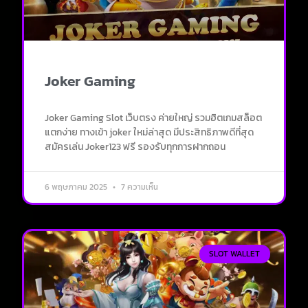
Joker Gaming
Joker Gaming Slot เว็บตรง ค่ายใหญ่ รวมฮิตเกมสล็อต
แตกง่าย ทางเข้า joker ใหม่ล่าสุด มีประสิทธิภาพดีที่สุด
สมัครเล่น Joker123 ฟรี รองรับทุกการฝากถอน
6 พฤษภาคม 2025
7 ความเห็น
SLOT WALLET