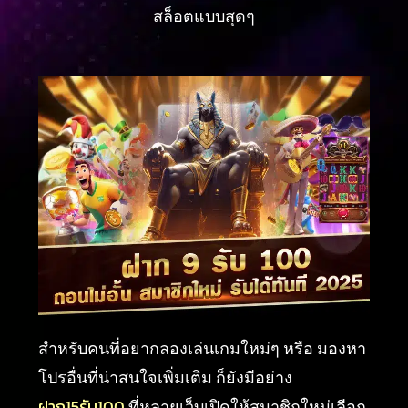
สล็อตแบบสุดๆ
สำหรับคนที่อยากลองเล่นเกมใหม่ๆ หรือ มองหา
โปรอื่นที่น่าสนใจเพิ่มเติม ก็ยังมีอย่าง
ฝาก15รับ100
ที่หลายเว็บเปิดให้สมาชิกใหม่เลือก