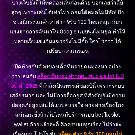
บางเว็บยังมีให้ทดลองเล่นก่อนด้วย บอกเลยว่าดีย์
สุดๆ เพราะเล่นได้เท่าไหร่ ถอนได้หมดไม่มีหัก! ยิ่ง
ช่วงนี้กระแสคำว่า ฝาก 9รับ 100 ใหม่ล่าสุด ก็มา
แรงจากการค้นหาใน Google แบบพุ่งไม่หยุด ทำให้
หลายเว็บแข่งกันแจกจริงไม่มีกั๊ก ใครไวกว่า ได้
เปรียบกว่าแน่นอน
ปิดท้ายกันด้วยของเด็ดที่หลายคนมองหา อย่าง
สล็อตเว็บตรง ฝากถอน true wallet ไม่มี
การเล่นกับ
ขั้น ต่ํา 2025
ที่กำลังเป็นเทรนด์ของปีนี้ เพราะระบบ
เสถียรมาก และ ไม่มีการล็อกยูส ที่สำคัญยังมีความ
ปลอดภัยสูง เล่นได้แบบสบายใจ หายห่วงเรื่องโกง
แน่นอน ยิ่งถ้าเว็บไหนมีบริการแบบ betflix slot
wallet ด้วยแล้วล่ะก็ คือครบจบทุกเรื่อง ไม่ว่าจะ
เรื่องเกม โปรโมชั่น
สล็อต ฝาก 9 รับ 100 ถอนไม่