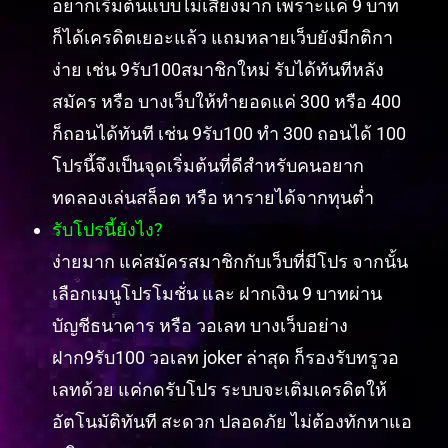
อยากเริ่มต้นแบบไม่เสี่ยงมาก เพราะแค่ 9 บาท
ก็ได้เครดิตเยอะแล้ว แถมหลายเว็บยังมีกติกา
ง่าย เช่น 9รับ100สมาชิกใหม่ รับได้ทันทีหลัง
สมัคร หรือ บางเว็บให้ทำยอดแค่ 300 หรือ 400
ก็ถอนได้ทันที เช่น 9รับ100 ทํา 300 ถอนได้ 100
โปรนี้จึงเป็นจุดเริ่มต้นที่ดีสำหรับคนอยาก
ทดลองเล่นสล็อต หรือ หารายได้จากทุนต่ำ
รับโปรนี้ยังไง?
ง่ายมาก แค่สมัครสมาชิกกับเว็บที่มีโปร จากนั้น
เลือกเมนูโปรโมชั่น และ ฝากเงิน 9 บาทผ่าน
บัญชีธนาคาร หรือ วอเลท บางเว็บอย่าง
ฝาก9รับ100 วอเลท joker ล่าสุด ก็รองรับทรูวอ
เลทด้วย แค่กดรับโปร ระบบจะเติมเครดิตให้
อัตโนมัติทันที สะดวก ปลอดภัย ไม่ต้องทักหาแอ