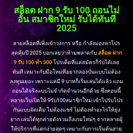
สล็อต ฝาก 9 รับ 100 ถอนไม่
อั้น สมาชิกใหม่ รับได้ทันที
2025
สายสล็อตที่เพิ่งเข้าวงการ หรือ กำลังมองหาโปร
สุดคุ้มปี 2025 บอกเลยว่าห้ามพลาดกับ
สล็อต ฝาก
9 รับ 100 ทำ 300
โปรเด็ดที่แค่สมัครก็รับได้เลย
ทันที เหมาะกับมือใหม่ที่อยากลองปั่นแบบไม่ต้อง
ลงทุนเยอะ เพราะแค่มี 9 บาทก็เริ่มเล่นได้แล้ว แถม
ถอนได้จริงแบบไม่จำกัดจำนวนอีกด้วย ซึ่งตอนนี้
หลายเว็บเปิดให้ 9รับ100สมาชิกใหม่ เข้าไปรับโปร
กันแบบจัดเต็ม ไม่ต้องแชร์ ไม่ต้องทำอะไรให้ยุ่ง
ยาก เล่นได้ทุกค่ายดังรวมถึงเกมใหม่ๆ จากหลายผู้
ให้บริการที่แตกง่ายสุดๆ เหมาะกับการเริ่มต้นสาย