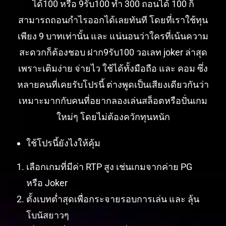
ได้100 หรือ 9รับ100 ทํา 300 ถอนได้ 100 ก็
สามารถถอนกำไรออกได้เลยทันที โดยที่เราใช้ทุน
เพียง 9 บาทเท่านั้น และ แน่นอนว่าใครที่เน้นความ
สะดวกก็ต้องชอบ ฝาก9รับ100 วอเลท joker ล่าสุด
เพราะเติมง่าย จ่ายไว ใช้ได้ทั้งมือถือ และ คอม ซึ่ง
หลายคนที่เคยรับโปรนี้ ต่างพูดเป็นเสียงเดียวกันว่า
เหมาะมากกับคนที่อยากลองเล่นสล็อตหรือปั่นเกม
ใหม่ๆ โดยไม่ต้องควักทุนหนัก
ใช้โปรนี้ยังไงให้คุ้ม
เลือกเกมที่มีค่า RTP สูง เช่นเกมจากค่าย PG
หรือ Joker
ตั้งเบทต่ำสุดเพื่อกระจายรอบการเล่น และ ลุ้น
โบนัสยาวๆ