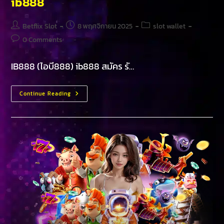
ib888
Betflix Slot
8 พฤศจิกายน 2025
slot wallet
0 Comments
IB888 (ไอบี888) ib888 สมัคร รั…
Continue Reading