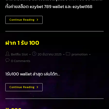
ทั้งค่ายสล็อต ezybet 789 wallet และ ezybet168
Continue Reading
ฝาก 1 รับ 100
Betflix Slot
20 ธันวาคม 2025
promotion
0 Comments
1รับ100 wallet ล่าสุด เล่นได้ท…
Continue Reading