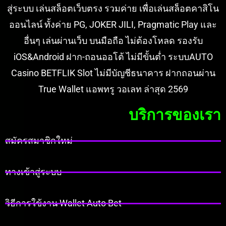
สู่ระบบ เล่นสล็อตเว็บตรง รวมค่าย เพื่อเล่นสล็อตคาสิโน
ออนไลน์ ทั้งค่าย PG, JOKER JILI, Pragmatic Play และ
อื่นๆ เล่นผ่านเว็บ บนมือถือ ไม่ต้องโหลด รองรับ
iOS&Android ฝาก-ถอนออโต้ ไม่มีขั้นต่ำ ระบบAUTO
Casino BETFLIK Slot ไม่มีบัญชีธนาคาร ฝากถอนผ่าน
True Wallet แอพทรู วอเลท ล่าสุด 2569
บริการของเรา
สมัครสมาชิกใหม่
ทางเข้าสู่ระบบ
วิธีการใข้งาน Wallet Auto Bet