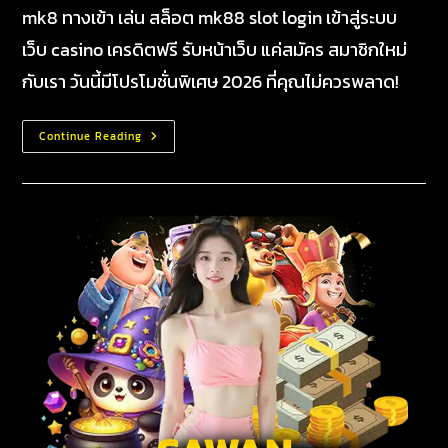
mk8 ทางเข้า เล่น สล็อต mk88 slot login เข้าสู่ระบบ
เว็บ casino เครดิตฟรี รับหน้าเว็บ แค่สมัคร สมาชิกใหม่
กับเรา วันนี้มีโปรโมชั่นพิเศษ 2026 ที่คุณไม่ควรพลาด!
Continue Reading