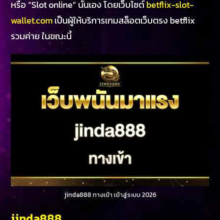
หรือ “Slot online” นั้นเอง โดยเว็บไซต์
betflix-slot-
wallet.com
เป็นผู้ให้บริการเกมสล็อตเว็บตรง betflix
รวมค่าย ในขณะนี้
jinda888 ทางเข้า เข้าสู่ระบบ 2026
jinda888