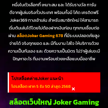
หนึ่งในตัวเลือกที่ เหมาะสม และ ได้รับรางวัล การัน
ตีจากผู้เล่นจริงทั่วประเทศ พร้อมทั้งมี โค้ด เครดิตฟรี
Joker369 ทางเข้าเล่น สำหรับสมาชิกใหม่ ให้สามารถ
เริ่มต้นเล่นได้โดยไม่ต้องฝากเงินก่อน ทุกเกมเชื่อมต่อ
ผ่าน
สล็อตJoker Gaming 678
ที่มีระบบปลอดภัยสูง
จ่ายได้ จริงทุกยอด และ มีทีมงาน ใส่ใจ ให้บริการด้วย
ความเป็นกันเอง และ ด้วยความเป็นมิตร ไม่ว่าผู้เล่นจะมี
ปัญหาอะไร ทีมงานพร้อมช่วยเหลือแบบมืออาชีพ
โปรสล็อตค่ายJoker แนะนำ
×
โปรสล็อต ฝาก 5 รับ 50 ล่าสุด 2568
สล็อตเว็บใหญ่ Joker Gaming