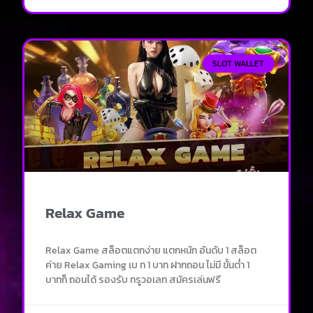
SLOT WALLET
Relax Game
Relax Game สล็อตแตกง่าย แตกหนัก อันดับ 1 สล็อต
ค่าย Relax Gaming เบ ท 1 บาท ฝากถอน ไม่มี ขั้นต่ำ 1
บาทก็ ถอนได้ รองรับ ทรูวอเลท สมัครเล่นฟรี