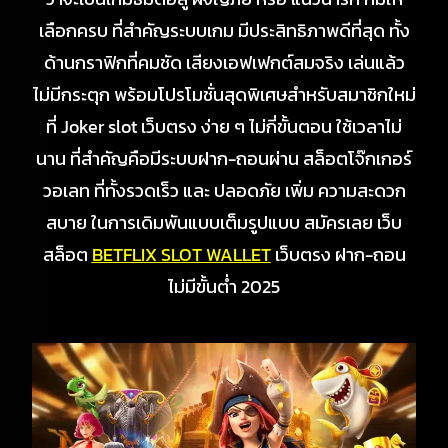
เลือกครบ ที่สำคัญระบบเกม มีประสิทธิภาพดีที่สุด ทั้ง
ด้านกราฟิกที่คมชัด เสียงเอฟเฟกต์สมจริง เล่นแล้ว
ไม่มีกระตุก พร้อมโปรโมชั่นสุดพิเศษสำหรับสมาชิกใหม่
ที่ Joker slot เว็บตรง ง่าย ๆ ไม่กี่ขั้นตอน ใช้เวลาไม่
นาน ที่สำคัญคือมีระบบฝาก-ถอนผ่าน สล็อตโจ๊กเกอร์
วอเลท ที่ทั้งรวดเร็ว และ ปลอดภัย เพิ่ม ความสะดวก
สบาย ในการเดิมพันแบบเต็มรูปแบบ สมัครเลย เว็บ
สล็อต
BETFLIX SLOT WALLET
เว็บตรง ฝาก-ถอน
ไม่มีขั้นต่ำ 2025