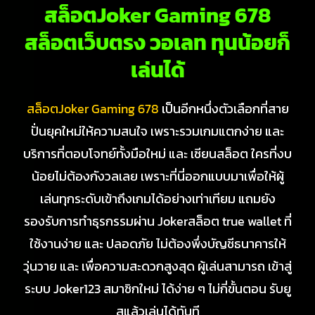
สล็อตJoker Gaming 678
สล็อตเว็บตรง วอเลท ทุนน้อยก็
เล่นได้
สล็อตJoker Gaming 678
เป็นอีกหนึ่งตัวเลือกที่สาย
ปั่นยุคใหม่ให้ความสนใจ เพราะรวมเกมแตกง่าย และ
บริการที่ตอบโจทย์ทั้งมือใหม่ และ เซียนสล็อต ใครที่งบ
น้อยไม่ต้องกังวลเลย เพราะที่นี่ออกแบบมาเพื่อให้ผู้
เล่นทุกระดับเข้าถึงเกมได้อย่างเท่าเทียม แถมยัง
รองรับการทำธุรกรรมผ่าน Jokerสล็อต true wallet ที่
ใช้งานง่าย และ ปลอดภัย ไม่ต้องพึ่งบัญชีธนาคารให้
วุ่นวาย และ เพื่อความสะดวกสูงสุด ผู้เล่นสามารถ เข้าสู่
ระบบ Joker123 สมาชิกใหม่ ได้ง่าย ๆ ไม่กี่ขั้นตอน รับยู
สแล้วเล่นได้ทันที