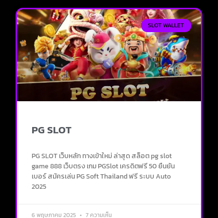
SLOT WALLET
PG SLOT
PG SLOT เว็บหลัก ทางเข้าใหม่ ล่าสุด สล็อต pg slot
game 888 เว็บตรง เกม PGSlot เครดิตฟรี 50 ยืนยัน
เบอร์ สมัครเล่น PG Soft Thailand ฟรี ระบบ Auto
2025
6 พฤษภาคม 2025
7 ความเห็น