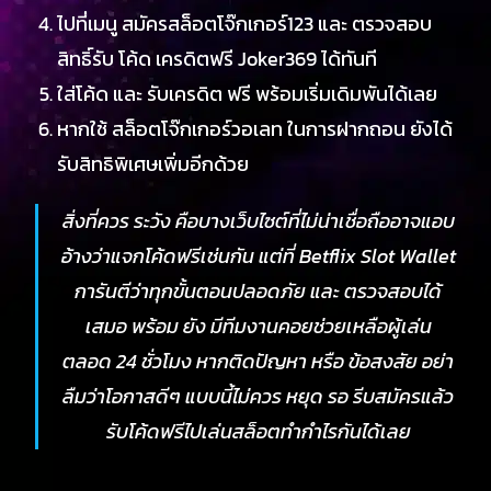
ไปที่เมนู สมัครสล็อตโจ๊กเกอร์123 และ ตรวจสอบ
สิทธิ์รับ โค้ด เครดิตฟรี Joker369 ได้ทันที
ใส่โค้ด และ รับเครดิต ฟรี พร้อมเริ่มเดิมพันได้เลย
หากใช้ สล็อตโจ๊กเกอร์วอเลท ในการฝากถอน ยังได้
รับสิทธิพิเศษเพิ่มอีกด้วย
สิ่งที่ควร ระวัง คือบางเว็บไซต์ที่ไม่น่าเชื่อถืออาจแอบ
อ้างว่าแจกโค้ดฟรีเช่นกัน แต่ที่ Betflix Slot Wallet
การันตีว่าทุกขั้นตอนปลอดภัย และ ตรวจสอบได้
เสมอ พร้อม ยัง มีทีมงานคอยช่วยเหลือผู้เล่น
ตลอด 24 ชั่วโมง หากติดปัญหา หรือ ข้อสงสัย อย่า
ลืมว่าโอกาสดีๆ แบบนี้ไม่ควร หยุด รอ รีบสมัครแล้ว
รับโค้ดฟรีไปเล่นสล็อตทำกำไรกันได้เลย