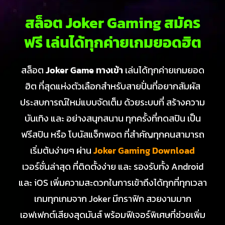
สล็อต Joker Gaming สมัคร
ฟรี เล่นได้ทุกค่ายเกมยอดฮิต
สล็อต
Joker Game ทางเข้า
เล่นได้ทุกค่ายเกมยอด
ฮิต ที่สุดแห่งตัวเลือกสำหรับสายปั่นที่อยากสัมผัส
ประสบการณ์ใหม่แบบจัดเต็ม ด้วยระบบที่ สร้างความ
บันเทิง และ อย่างสนุกสนาน ทุกครั้งที่กดสปิน เป็น
ฟรีสปิน หรือ โบนัสแจ็กพอต ที่สำคัญทุกคนสามารถ
เริ่มต้นง่ายๆ ผ่าน
Joker Gaming Download
เวอร์ชั่นล่าสุด ที่ติดตั้งง่าย และ รองรับทั้ง Android
และ iOS เพิ่มความสะดวกในการเข้าถึงได้ทุกที่ทุกเวลา
เกมทุกเกมจาก Joker มีกราฟิก สวยงามมาก
เอฟเฟกต์เสียงสุดมันส์ พร้อมฟีเจอร์พิเศษที่ช่วยเพิ่ม