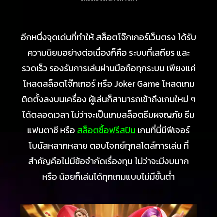
อีกหนึ่งจุดเด่นที่ทำให้ สล็อตโจ๊กเกอร์เว็บตรง ได้รับ
ความนิยมอย่างต่อเนื่องก็คือ ระบบที่เสถียร และ
รวดเร็ว รองรับการเล่นผ่านมือถือทุกระบบ เพียงแค่
โหลดสล็อตโจ๊กเกอร์ หรือ Joker Game โหลดเกม
ติดตั้งลงบนเครื่อง ผู้เล่นก็สามารถเข้าถึงเกมใหม่ ๆ
ได้ตลอดเวลา ไม่ว่าจะเป็นเกมสล็อตธีมผจญภัย ธีม
แฟนตาซี หรือ
สล็อตซื้อฟรีสปิน
เกมที่นี่มีฟีเจอร์
โบนัสหลากหลาย ตอบโจทย์ทุกสไตล์การเล่น ที่
สำคัญคือไม่มีข้อจำกัดเรื่องทุน ไม่ว่าจะมีงบมาก
หรือ น้อยก็เล่นได้ทุกเกมแบบไม่มีขั้นต่ำ