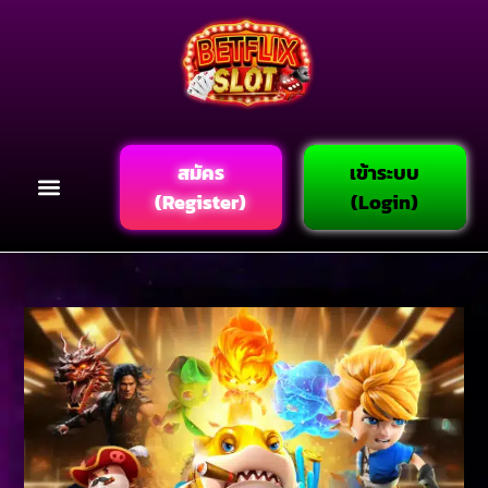
สมัคร
เข้าระบบ
(Register)
(Login)