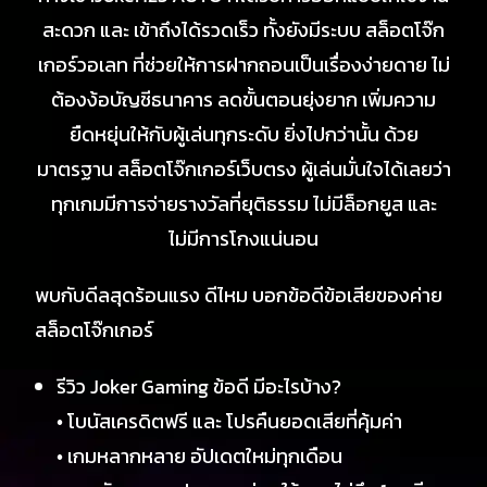
สะดวก และ เข้าถึงได้รวดเร็ว ทั้งยังมีระบบ สล็อตโจ๊ก
เกอร์วอเลท ที่ช่วยให้การฝากถอนเป็นเรื่องง่ายดาย ไม่
ต้องง้อบัญชีธนาคาร ลดขั้นตอนยุ่งยาก เพิ่มความ
ยืดหยุ่นให้กับผู้เล่นทุกระดับ ยิ่งไปกว่านั้น ด้วย
มาตรฐาน สล็อตโจ๊กเกอร์เว็บตรง ผู้เล่นมั่นใจได้เลยว่า
ทุกเกมมีการจ่ายรางวัลที่ยุติธรรม ไม่มีล็อกยูส และ
ไม่มีการโกงแน่นอน
พบกับดีลสุดร้อนแรง ดีไหม บอกข้อดีข้อเสียของค่าย
สล็อตโจ๊กเกอร์
รีวิว Joker Gaming ข้อดี มีอะไรบ้าง?
• โบนัสเครดิตฟรี และ โปรคืนยอดเสียที่คุ้มค่า
• เกมหลากหลาย อัปเดตใหม่ทุกเดือน