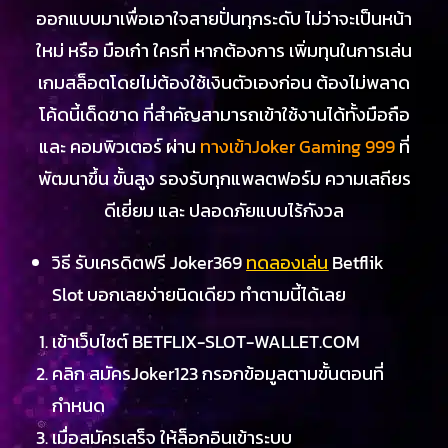
ออกแบบมาเพื่อเอาใจสายปั่นทุกระดับ ไม่ว่าจะเป็นหน้า
ใหม่ หรือ มือเก๋า ใครที่ หากต้องการ เพิ่มทุนในการเล่น
เกมสล็อตโดยไม่ต้องใช้เงินตัวเองก่อน ต้องไม่พลาด
โค้ดนี้เด็ดขาด ที่สำคัญสามารถเข้าใช้งานได้ทั้งมือถือ
และ คอมพิวเตอร์ ผ่าน
ทางเข้าJoker Gaming 999
ที่
พัฒนาขึ้น ขั้นสูง รองรับทุกแพลตฟอร์ม ความเสถียร
ดีเยี่ยม และ ปลอดภัยแบบไร้กังวล
วิธี รับเครดิตฟรี Joker369
ทดลองเล่น
Betflik
Slot บอกเลยง่ายนิดเดียว ทำตามนี้ได้เลย
เข้าเว็บไซต์ BETFLIX-SLOT-WALLET.COM
คลิก สมัครJoker123 กรอกข้อมูลตามขั้นตอนที่
กำหนด
เมื่อสมัครเสร็จ ให้ล็อกอินเข้าระบบ