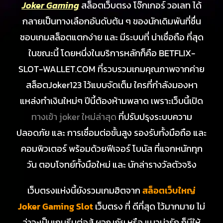
Joker Gaming
สล็อตเว็บตรง โจ๊กเกอร์ วอเลท ได้
กลายเป็นทางเลือกอันดับต้น ๆ ของนักเดิมพันที่ชื่น
ชอบเกมสล็อตแตกง่าย และ มีระบบที่ น่าเชื่อถือ ที่สุด
ในขณะนี้ โดยหนึ่งในบริการหลักก็คือ BETFLIX-
SLOT-WALLET.COM ที่รวบรวมเกมคุณภาพจากค่าย
สล็อตJoker123 ไว้แบบจัดเต็ม ใครที่กำลังมองหา
แหล่งทำเงินใหม่ๆ ปีนี้ต้องห้ามพลาด เพราะเว็บนี้เปิด
ทางเข้า joker ใหม่ล่าสุด
ที่ปรับปรุงระบบความ
ปลอดภัย และ การเชื่อมต่อขั้นสูง รองรับทั้งมือถือ และ
คอมพิวเตอร์ พร้อมด้วยฟีเจอร์ โบนัส ที่แจกหนักทุก
วัน ตอบโจทย์ทั้งมือใหม่ และ นักล่ารางวัลตัวจริง
เว็บตรงแห่งนี้ยังรวมเกมฮิตจาก
สล็อตเว็บใหญ่
Joker Gaming Slot
เว็บตรง ที่ ดีที่สุด ไว้มากมาย ไม่
ว่าจะเป็นเกมธีมต่อสู้ ผจญภัย หรือ แนวน่ารัก ก็มีให้