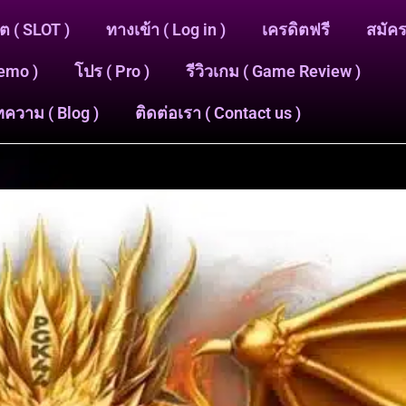
ต ( SLOT )
ทางเข้า ( Log in )
เครดิตฟรี
สมัค
emo )
โปร ( Pro )
รีวิวเกม ( Game Review )
ความ ( Blog )
ติดต่อเรา ( Contact us )