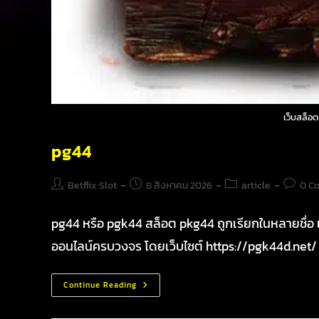
เว็บสล็อ
pg44
Betflix Slot
8 สิงหาคม 2026
article
0 C
pg44 หรือ pgk44 สล็อต pkg44 ถูกเรียกในหลายชื่
ออนไลน์ครบวงจร โดยเว็บไซต์ https://pgk44d.net/
Continue Reading