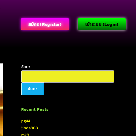
ร
สมัคร (Register)
เข้าระบบ (Login)
ค้นหา
ค้นหา
Recent Posts
pg44
jinda888
mk8