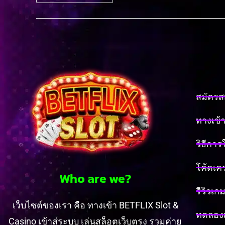
สมัครส
ทางเข้า
วิธีการ
โค้ดเค
Who are we?
รีวิวเก
เว็บไซต์ของเรา คือ ทางเข้า BETFLIX Slot &
ทดลองเ
Casino เข้าสู่ระบบ เล่นสล็อตเว็บตรง รวมค่าย